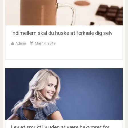
Indimellem skal du huske at forkæle dig selv
Admin
Maj 14, 2019
Lev et smukt liv uden at være bekymret for