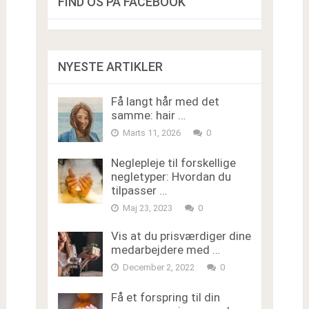
FIND OS PÅ FACEBOOK
NYESTE ARTIKLER
Få langt hår med det
samme: hair …
Marts 11, 2026
0
Neglepleje til forskellige
negletyper: Hvordan du
tilpasser …
Maj 23, 2023
0
Vis at du prisværdiger dine
medarbejdere med …
December 2, 2022
0
Få et forspring til din