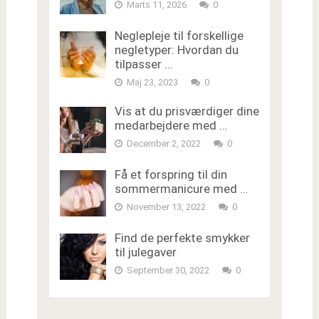
Marts 11, 2026
0
Neglepleje til forskellige
negletyper: Hvordan du
tilpasser …
Maj 23, 2023
0
Vis at du prisværdiger dine
medarbejdere med …
December 2, 2022
0
Få et forspring til din
sommermanicure med …
November 13, 2022
0
Find de perfekte smykker
til julegaver
September 30, 2022
0