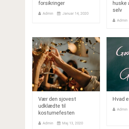
forsikringer
huske 
selv
Admin
Januar 14, 2020
Admin
Vær den sjovest
Hvad e
udklædte til
Admin
kostumefesten
Admin
Maj 13, 2020