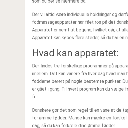
som du bør se nærmere på.
Der vil altid være individuelle holdninger og de
fodmassageapparater har fået ros på det dansk
Apparatet er nemt at betjene, hvilket gør, at a
Apparatet kan købes flere steder, så du har en m
Hvad kan apparatet:
Der findes tre forskellige programmer på appar
imellem. Det kan variere fra hver dag hvad man 
fødderne berørt på nogle bestemte punkter. Du
er gået i gang. Til hvert program kan du vælge f
for.
Danskere gør det som regel til en vane at de t
for ømme fødder. Mange kan mærke en forskel e
dag, så du kan forkæle dine ømme fødder.