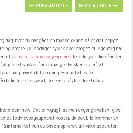
PREV ARTICLE
NEXT ARTICLE
g dag, hvor du har gået en masse skridt, så er det dejligt
ætte og ømme. Du opdager typisk hvor meget du egentlig har
Med et
Zenkuru fodmassageapparat
kan du give dine fødder
. Ifølge statistikker finder mange danskere ud af, at
ørst har prøvet det en gang. Find ud af hvilke
 du finder et apparat, der kan opfylde dine behov.
kæle dem selv. Det er vigtigt, at man engang imellem giver
hvad et fodmassageapparat koster, da det b.la. kommer an
internettet kan du blive inspireret til hvilke apparater,