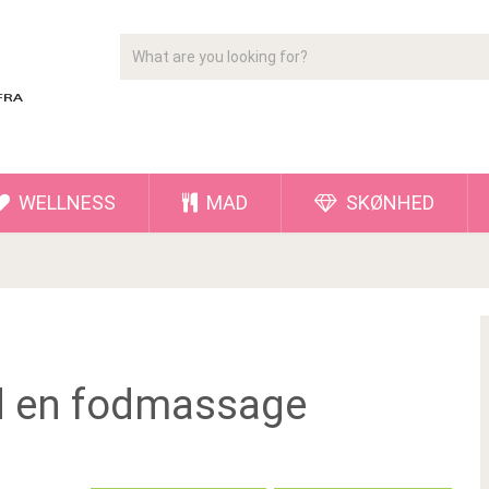
WELLNESS
MAD
SKØNHED
e
ed en fodmassage