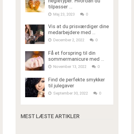
negletyper: Hvordan du
tilpasser …
Maj 23, 2023
0
Vis at du prisværdiger dine
medarbejdere med …
December 2, 2022
0
Få et forspring til din
sommermanicure med …
November 13, 2022
0
Find de perfekte smykker
til julegaver
September 30, 2022
0
MEST LÆSTE ARTIKLER