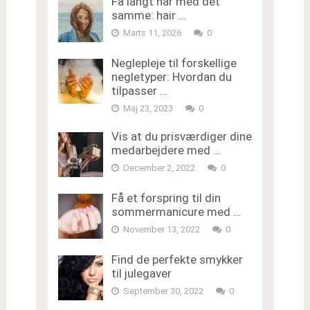
Få langt hår med det
samme: hair …
Marts 11, 2026
0
Neglepleje til forskellige
negletyper: Hvordan du
tilpasser …
Maj 23, 2023
0
Vis at du prisværdiger dine
medarbejdere med …
December 2, 2022
0
Få et forspring til din
sommermanicure med …
November 13, 2022
0
Find de perfekte smykker
til julegaver
September 30, 2022
0