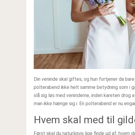
Din veninde skal giftes, og hun fortjener da bar
polterabend ikke helt samme betydning som i ga
slå sig løs med veninderne, inden kareten drog 
man ikke hænge sig i. En polterabend er nu engan
Hvem skal med til gild
Først skal du naturligvis lige finde ud af, hvem