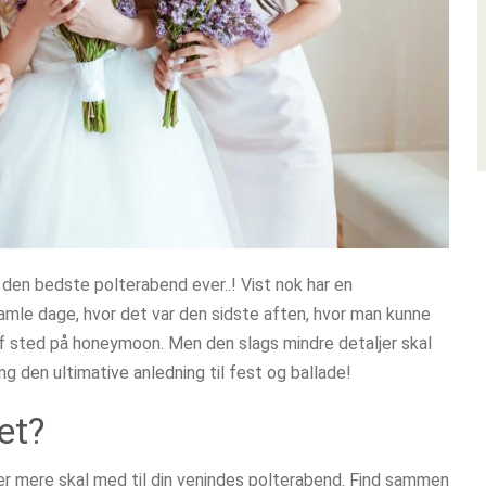
e den bedste polterabend ever..! Vist nok har en
mle dage, hvor det var den sidste aften, hvor man kunne
af sted på honeymoon. Men den slags mindre detaljer skal
g den ultimative anledning til fest og ballade!
et?
 der mere skal med til din venindes polterabend. Find sammen