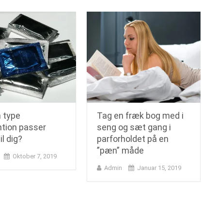
n type
Tag en fræk bog med i
tion passer
seng og sæt gang i
il dig?
parforholdet på en
”pæn” måde
Oktober 7, 2019
Admin
Januar 15, 2019