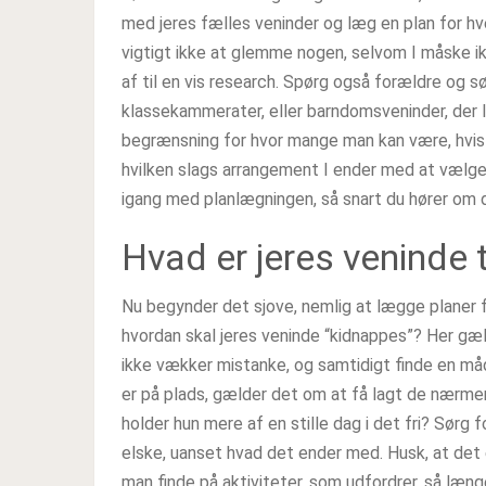
med jeres fælles veninder og læg en plan for hve
vigtigt ikke at glemme nogen, selvom I måske ik
af til en vis research. Spørg også forældre og 
klassekammerater, eller barndomsveninder, der li
begrænsning for hvor mange man kan være, hvis
hvilken slags arrangement I ender med at vælge. 
igang med planlægningen, så snart du hører om 
Hvad er jeres veninde t
Nu begynder det sjove, nemlig at lægge planer 
hvordan skal jeres veninde “kidnappes”? Her gæl
ikke vækker mistanke, og samtidigt finde en måde
er på plads, gælder det om at få lagt de nærmere 
holder hun mere af en stille dag i det fri? Sørg
elske, uanset hvad det ender med. Husk, at det 
man finde på aktiviteter, som udfordrer, så læn