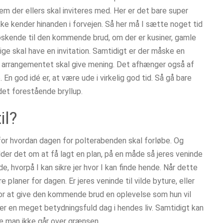
m der ellers skal inviteres med. Her er det bare super
ke kender hinanden i forvejen. Så her må I sætte noget tid
søskende til den kommende brud, om der er kusiner, gamle
ge skal have en invitation. Samtidigt er der måske en
 arrangementet skal give mening. Det afhænger også af
En god idé er, at være ude i virkelig god tid. Så gå bare
det forestående bryllup.
il?
for hvordan dagen for polterabenden skal forløbe. Og
der det om at få lagt en plan, på en måde så jeres veninde
, hvorpå I kan sikre jer hvor I kan finde hende. Når dette
planer for dagen. Er jeres veninde til vilde byture, eller
 for at give den kommende brud en oplevelse som hun vil
er en meget betydningsfuld dag i hendes liv. Samtidigt kan
ge man ikke går over grænsen.